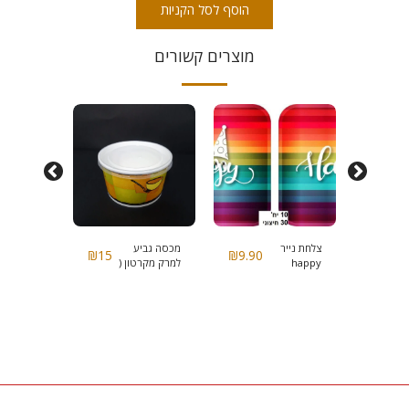
הוסף לסל הקניות
מוצרים קשורים
צלחת נייר
מכסה גביע
צלחת עגו
₪
15
₪
9.90
₪
17.9
happy
למרק מקרטון (
ענפי דקל
מרובעת גדולה
הוגו )
קוטר 23
דגם O-8259
ס"מ