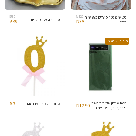
₪
69
₪
120
סט שיש ל10 סועדים ב89 ש"ח
סט ויולה ל12 סועדים
₪
49
₪
89
בלבד
חיסול : 2 ב12.9
מפת שולחן איכותית מאוד
3
₪
טרופר גליטר ספרה זהב
₪
12.90
נייר עבה עם נילון צמוד
מתחת למניעת רטיבות