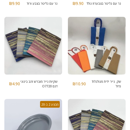
₪
9.90
₪
9.90
נר עם גליטר בצבערוז גולד
נר עם גליטר בצבע ורוד
שק. נייר ידית מגולגלת'
שקיות נייר מוברש זהב בינוני
₪
4.90
₪
10.90
גדול
דגם O7720
מבצע 2 ב-20