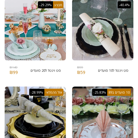
-40.4%
מבצע
-29.29%
₪
140
₪
99
סט וינטז' ל10 סועדים
סט וינטז' ל20 סועדים
₪
99
₪
59
10 סועדים ב89
-25.83%
אזל מהמלאי
-28.99%