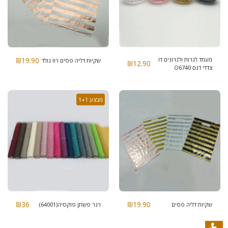
מעמד לנרות ולנרונים דו
19.90
₪
שקיות דליה פסים רוז גולד
₪
12.90
צדדי דגם O6740
מבצע 1+1
₪
36
₪
19.90
שקיות דליה פסים
רנר פשתן פוקסיה(64001)