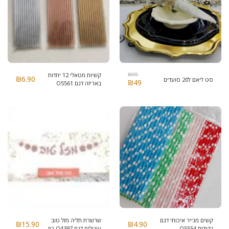
99
₪
קשיות מטאלי 12 יחדות
₪
6.90
סט ליאם ל20 סועדים
₪
49
באריזה דגם O5561
קשים מנייר איכותי דגם
שרשרת תליה מזל טוב
₪
15.90
₪
4.90
נקודות O5554
עיגולים דגם O4397 רוז